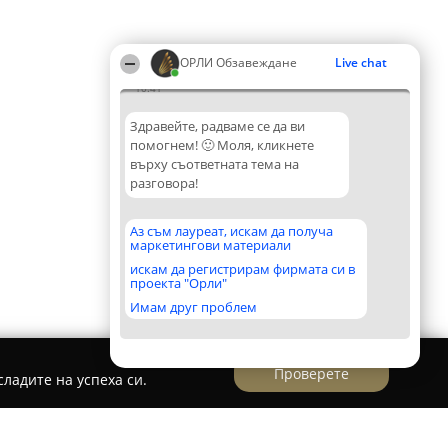
ОРЛИ Обзавеждане
Live chat
10:41
Здравейте, радваме се да ви
помогнем! 🙂 Моля, кликнете
върху съответната тема на
разговора!
Аз съм лауреат, искам да получа
маркетингови материали
искам да регистрирам фирмата си в
проекта "Орли"
Имам друг проблем
Проверете
ладите на успеха си.