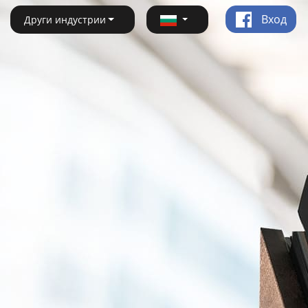
Вход
Други индустрии