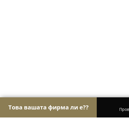
Това вашата фирма ли е??
Пров