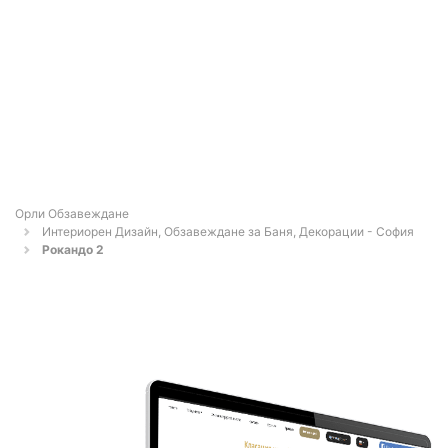
Орли Обзавеждане
Интериорен Дизайн, Обзавеждане за Баня, Декорации - София
Рокандо 2