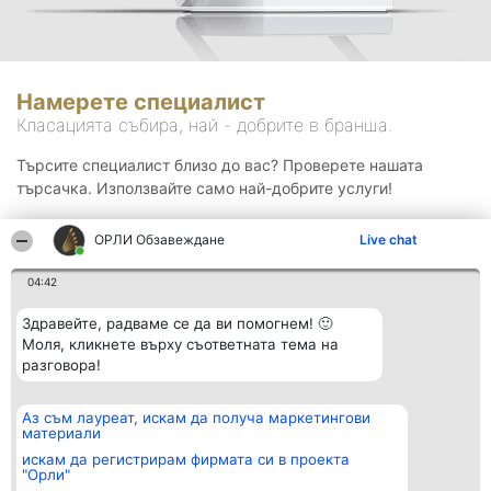
Намерете специалист
Класацията събира, най - добрите в бранша.
Търсите специалист близо до вас? Проверете нашата
търсачка. Използвайте само най-добрите услуги!
ОРЛИ Обзавеждане
Live chat
Търсене
04:42
Здравейте, радваме се да ви помогнем! 🙂
Моля, кликнете върху съответната тема на
разговора!
Аз съм лауреат, искам да получа маркетингови
Организатор на
Класация
Контакти
материали
класиране
Победители
Контакти
Beautiful Company S.R.L.
Списък на
искам да регистрирам фирмата си в проекта
BulevardulAleea Timișul De
всички
"Орли"
Sus Nr. 2, Bl. A30, Sc. A, Et.
победители