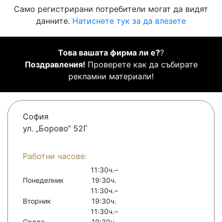
Само регистрирани потребители могат да видят
данните.
Натиснете тук за да влезете
Това вашата фирма ли е?
?
Поздравления!
Проверете как да събирате
рекламни материали!
София
ул. „Борово“ 52Г
Работни часове:
11:30ч.–
Понеделник
19:30ч.
11:30ч.–
Вторник
19:30ч.
11:30ч.–
Сряда
19:30ч.